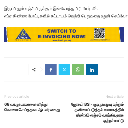
இருப்பினும் எஞ்சியிருக்கும் இங்கிலாந்து பிரிமியர் லீக்,
எப்ஏ கிண்ண போட்டிகளில் கட்டாயம் வெற்றி பெறுவதை உறுதி செய்வோம
Previous article
Next article
68 வயது மாமாவை எரித்து
ஜோகூர் BSI- குடிநுழைவு மற்றும்
கொலை செய்ததாக ஆடவர் கைது
தனிமைப்படுத்தல் வளாகத்தில்
மீண்டும் லஞ்சம் வாங்கியதாக
குற்றச்சாட்டு