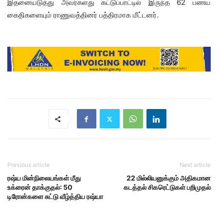
இதனையடுத்து அவர்களது கட்டுப்பாட்டில் இருந்த 62 பணய
கைதிகளையும் ராணுவத்தினர் பத்திரமாக மீட்டனர்.
Previous article
Next article
ரஷ்ய மின்நிலையங்கள் மீது
22 மில்லியனுக்கும் அதிகமான
உக்ரைன் தாக்குதல்: 50
கடத்தல் சிகரெட்டுகள் பறிமுதல்
டிரோன்களை சுட்டு வீழ்த்திய ரஷ்யா