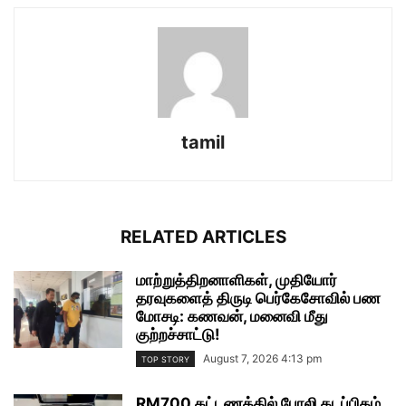
tamil
RELATED ARTICLES
மாற்றுத்திறனாளிகள், முதியோர்
தரவுகளைத் திருடி பெர்கேசோவில் பண
மோசடி: கணவன், மனைவி மீது
குற்றச்சாட்டு!
August 7, 2026 4:13 pm
TOP STORY
RM700 கட்டணத்தில் போலி கடப்பிதழ்