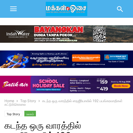
Home
Top Story
கடந்த ஒரு வாரத்தில் நைஜீரியாவில் 192 பயங்கரவாதிகள்
சுட்டுக்கொலை
Top Story
உலகம்
கடந்த ஒரு வாரத்தில்