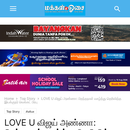
Home
Top Story
LOVE U விஜய் அண்ணா: பிறந்தநாள் வாழ்த்து தெரிவித்த
இயக்குநர் வெங்கட் பிரபு
Top Story
சினிமா
LOVE U விஜய் அண்ணா: