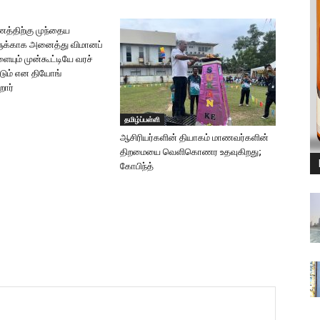
த்திற்கு முந்தைய
்காக அனைத்து விமானப்
யும் முன்கூட்டியே வரச்
டும் என தியோங்
றார்
தமிழ்ப்பள்ளி
ஆசிரியர்களின் தியாகம் மாணவர்களின்
திறமையை வெளிகொணர உதவுகிறது;
கோபிந்த்