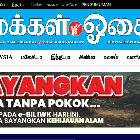
சியா
இந்தியா
சினிமா
உலகம்
வணிகம்
PENGUMUMAN
YSIA
மலேசியா
இந்தியா
சினிமா
உலகம்
வணிக
Makkal
Osai