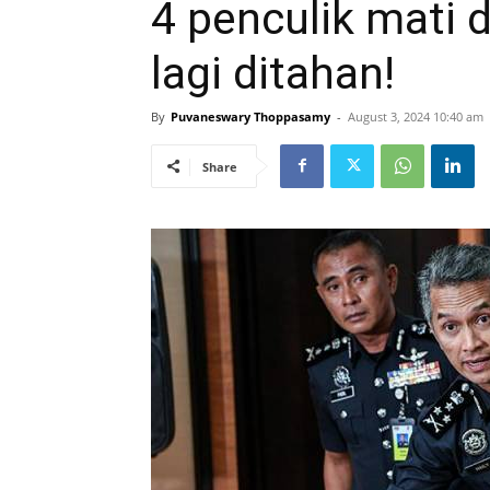
4 penculik mati 
lagi ditahan!
By
Puvaneswary Thoppasamy
-
August 3, 2024 10:40 am
Share