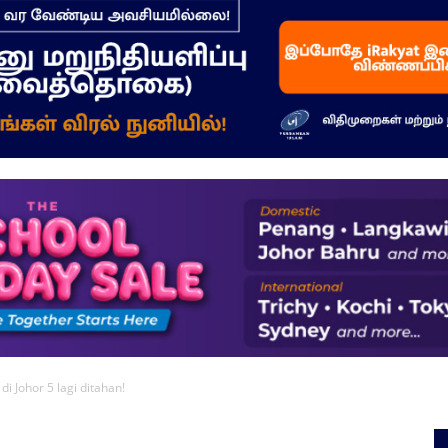
–
மக்கள்
ஓசை
di Johor 5 lagi ditahan!