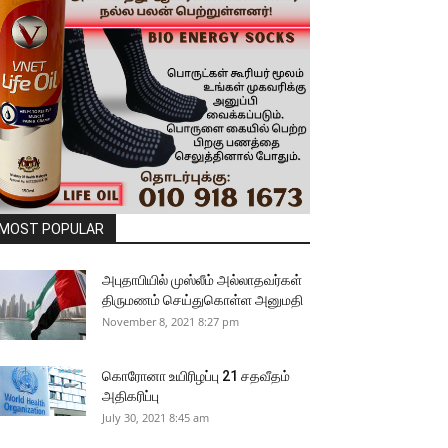
MOST POPULAR
அபுதாபியில் முஸ்லீம் அல்லாதவர்கள்
திருமணம் செய்துகொள்ள அனுமதி
November 8, 2021 8:27 pm
கொரோனா உயிரிழப்பு 21 சதவீதம்
அதிகரிப்பு
July 30, 2021 8:45 am