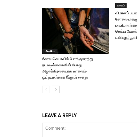
உலகம்
விமானப் பயண
சோதனைகளுக
பணியாளர்களை
செய்ய வேண்
வலியுறுத்துகி
மலேசியா
கோல கெடாவில் போக்குவரத்து
நடவடிக்கைகளின் போது
அஜாக்கிரதையாக வாகனம்
ஓட்டியதற்காக இருவர் கைது
LEAVE A REPLY