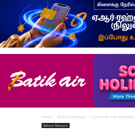
Home
Bahasa Malaysia
4 penculik mati ditembak, 
Bahasa Malaysia