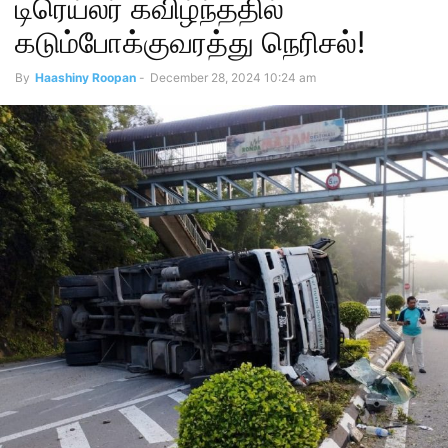
டிரெய்லர் கவிழ்ந்ததில்
கடும்போக்குவரத்து நெரிசல்!
By
Haashiny Roopan
-
December 28, 2024 10:24 am