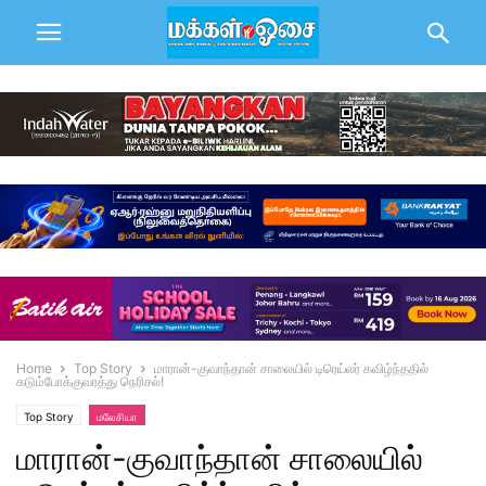
Home
Top Story
மாரான்-குவாந்தான் சாலையில் டிரெய்லர் கவிழ்ந்ததில்
கடும்போக்குவரத்து நெரிசல்!
Top Story
மலேசியா
மாரான்-குவாந்தான் சாலையில்