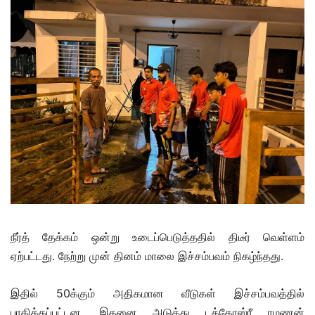
நீர்த் தேக்கம் ஒன்று உடைப்பெடுத்ததில் திடீர் வெள்ளம்
ஏற்பட்டது. நேற்று முன் தினம் மாலை இச்சம்பவம் நிகழ்ந்தது.
இதில் 50க்கும் அதிகமான வீடுகள் இச்சம்பவத்தில்
பாதிக்கப்பட்டன. இதனை அடுத்து டத்தோஸ்ரீ ரமணன்