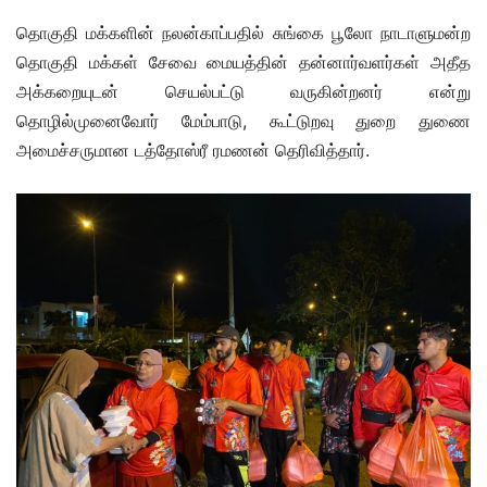
தொகுதி மக்களின் நலன்காப்பதில் சுங்கை பூலோ நாடாளுமன்ற
தொகுதி மக்கள் சேவை மையத்தின் தன்னார்வளர்கள் அதீத
அக்கறையுடன் செயல்பட்டு வருகின்றனர் என்று
தொழில்முனைவோர் மேம்பாடு, கூட்டுறவு துறை துணை
அமைச்சருமான டத்தோஸ்ரீ ரமணன் தெரிவித்தார்.