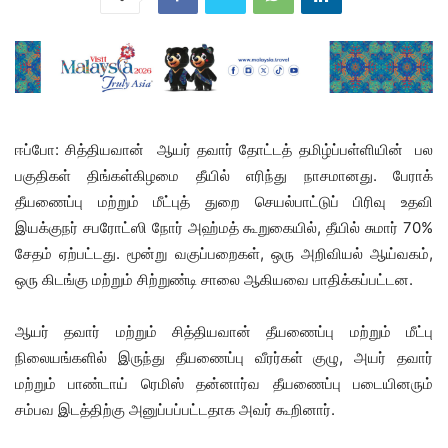
ஈப்போ: சித்தியவான் ஆயர் தவார் தோட்டத் தமிழ்ப்பள்ளியின் பல
பகுதிகள் திங்கள்கிழமை தீயில் எரிந்து நாசமானது. பேராக்
தீயணைப்பு மற்றும் மீட்புத் துறை செயல்பாட்டுப் பிரிவு உதவி
இயக்குநர் சபரோட்ஸி நோர் அஹ்மத் கூறுகையில், தீயில் சுமார் 70%
சேதம் ஏற்பட்டது. மூன்று வகுப்பறைகள், ஒரு அறிவியல் ஆய்வகம்,
ஒரு கிடங்கு மற்றும் சிற்றுண்டி சாலை ஆகியவை பாதிக்கப்பட்டன.
ஆயர் தவார் மற்றும் சித்தியவான் தீயணைப்பு மற்றும் மீட்பு
நிலையங்களில் இருந்து தீயணைப்பு வீரர்கள் குழு, அயர் தவார்
மற்றும் பாண்டாய் ரெமிஸ் தன்னார்வ தீயணைப்பு படையினரும்
சம்பவ இடத்திற்கு அனுப்பப்பட்டதாக அவர் கூறினார்.