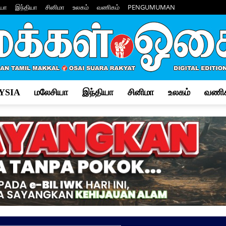
யா
இந்தியா
சினிமா
உலகம்
வணிகம்
PENGUMUMAN
YSIA
மலேசியா
இந்தியா
சினிமா
உலகம்
வணிக
Makkal
Osai