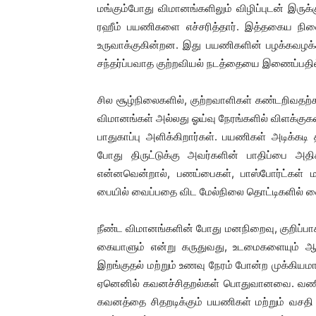
மங்கும்போது விமானங்களிலும் விழிப்புடன் இருக்
ரஹீம் பயணிகளை எச்சரித்தார். இத்தகைய நிலை
உருவாக்குகின்றன. இது பயணிகளின் பழக்கவழக்க
சந்தர்ப்பவாத குற்றவியல் நடத்தையை இணைப்பதி
சில சூழ்நிலைகளில், குற்றவாளிகள் கண்டறிவதற்க
விமானங்கள் அல்லது ஓய்வு நேரங்களில் விளக்குகள்
பாதுகாப்பு அளிக்கிறார்கள். பயணிகள் அடிக்க
போது திருட்டுக்கு அவர்களின் பாதிப்பை அத
என்னவென்றால், பணப்பைகள், பாஸ்போர்ட்கள் ம
பையில் வைப்பதை விட மேல்நிலை தொட்டிகளில் வைப
நீண்ட விமானங்களின் போது மனநிறைவு, குறிப்ப
கையாளும் என்று கருதுவது, உடமைகளையும் ஆபத்
இறங்குதல் மற்றும் உணவு நேரம் போன்ற முக்கியமா
ஏனெனில் கவனச்சிதறல்கள் பொதுவானவை. வணிக
கவனத்தை சிதறடிக்கும் பயணிகள் மற்றும் வசதி 