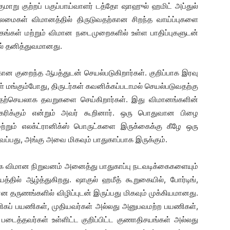
குமாறு குற்றப் பகுப்பாய்வாளர் டத்தோ ஷாஹுல் ஹமிட் அப்துல்
மைகள் விமானத்தில் திருடுவதற்கான சிறந்த வாய்ப்புகளை
ங்கள் மற்றும் விமான நடைமுறைகளில் உள்ள பாதிப்புகளுடன்
ல் தனித்துவமானது.
ான குறைந்த ஆபத்துடன் செயல்படுகிறார்கள். குறிப்பாக இரவு
 மங்கும்போது, ​​திருடர்கள் கவனிக்கப்படாமல் செயல்படுவதற்கு
டி தற்செயலாக தவறுகளை செய்கிறார்கள். இது விமானங்களின்
ிகரிக்கும் என்றும் அவர் கூறினார். ஒரு பொதுவான பிழை
ற்றும் எலக்ட்ரானிக்ஸ் பொருட்களை இருக்கைக்கு கீழே ஒரு
்பது, அங்கு அவை மிகவும் பாதுகாப்பாக இருக்கும்.
ாக விமான நிறுவனம் அனைத்து பாதுகாப்பு நடவடிக்கைகளையும்
தில் ஆழ்த்துகிறது. ஷாகுல் ஹமீத் கூறுகையில், போர்டிங்,
ன தருணங்களில் விழிப்புடன் இருப்பது மிகவும் முக்கியமானது.
ப் பயணிகள், முதியவர்கள் அல்லது அனுபவமற்ற பயணிகள்,
படைத்தவர்கள் உள்ளிட்ட குறிப்பிட்ட குணாதிசயங்கள் அல்லது