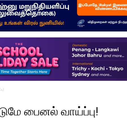
–
மக்கள்
ஓசை
பு!
டுமே பைனல் வாய்ப்பு!