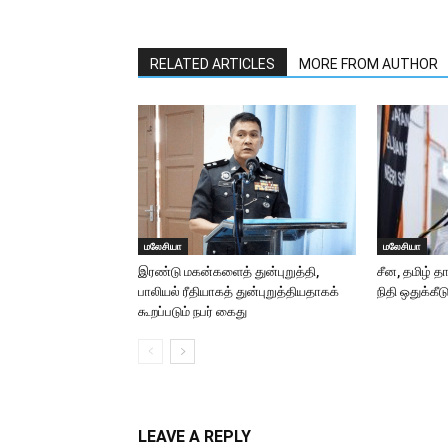
RELATED ARTICLES
MORE FROM AUTHOR
மலேசியா
மலேசியா
இரண்டு மகன்களைத் துன்புறுத்தி,
சீன, தமிழ் த
பாலியல் ரீதியாகத் துன்புறுத்தியதாகக்
நிதி ஒதுக்கீட
கூறப்படும் நபர் கைது
LEAVE A REPLY