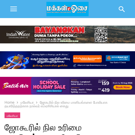
Home
மலேசியா
ஜோகூரில் நில உரிமை மானியங்களை போலியாக
தயாரித்ததற்காக நால்வர் எம்ஏசிசியால் கைது
மலேசியா
ஜோகூரில் நில உரிமை