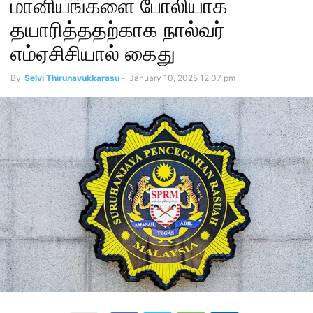
மானியங்களை போலியாக
தயாரித்ததற்காக நால்வர்
எம்ஏசிசியால் கைது
By
Selvi Thirunavukkarasu
-
January 10, 2025 12:07 pm