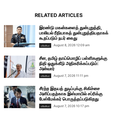
RELATED ARTICLES
இரண்டு மகன்களைத் துன்புறுத்தி,
பாலியல் ரீதியாகத் துன்புறுத்தியதாகக்
கூறப்படும் நபர் கைது
August 8, 2026 12:09 am
மலேசியா
சீன, தமிழ் தாய்மொழிப் பள்ளிகளுக்கு
நிதி ஒதுக்கீடு அதிகரிக்கப்படும்:
அன்வார்
August 7, 2026 11:11 pm
மலேசியா
சீரற்ற இதயத் துடிப்புக்கு சிகிச்சை
அளிப்பதற்காக இஸ்மாயில் சப்ரிக்கு
பேஸ்மேக்கர் பொருத்தப்படுகிறது
August 7, 2026 10:17 pm
மலேசியா