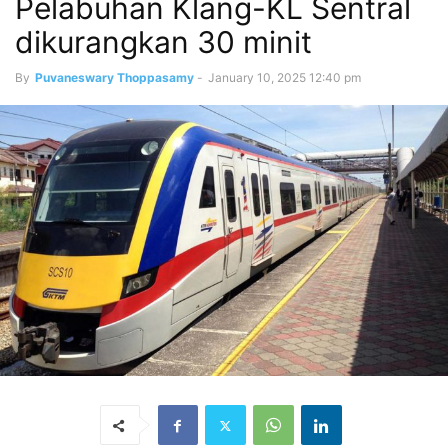
Pelabuhan Klang-KL Sentral
dikurangkan 30 minit
By
Puvaneswary Thoppasamy
-
January 10, 2025 12:40 pm