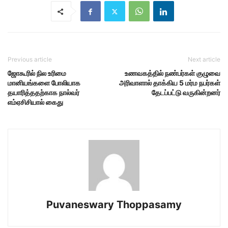
Previous article
Next article
ஜோகூரில் நில உரிமை
உணவகத்தில் நண்பர்கள் குழுவை
மானியங்களை போலியாக
அரிவாளால் தாக்கிய 5 மர்ம நபர்கள்
தயாரித்ததற்காக நால்வர்
தேடப்பட்டு வருகின்றனர்
எம்ஏசிசியால் கைது
Puvaneswary Thoppasamy