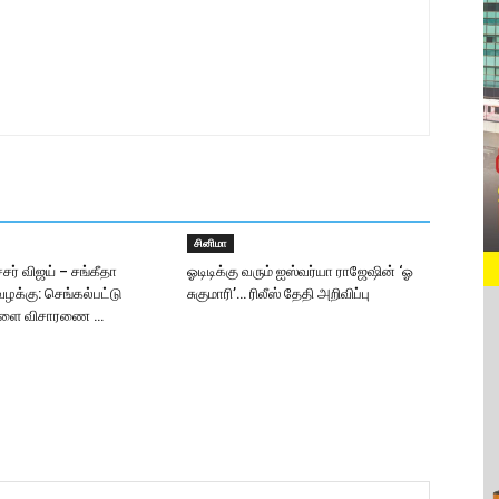
சினிமா
ர் விஜய் – சங்கீதா
ஓடிடிக்கு வரும் ஐஸ்வர்யா ராஜேஷின் ‘ஓ
ழக்கு: செங்கல்பட்டு
சுகுமாரி’… ரிலீஸ் தேதி அறிவிப்பு
 நாளை விசாரணை …