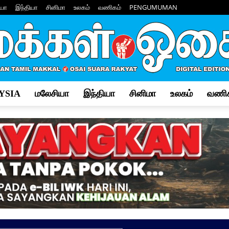
யா
இந்தியா
சினிமா
உலகம்
வணிகம்
PENGUMUMAN
YSIA
மலேசியா
இந்தியா
சினிமா
உலகம்
வணிக
Makkal
Osai