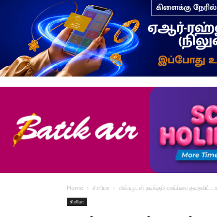
Home
சினிமா
விக்ரமுடன் நடிக்கும் வாய்ப்பை தவறவிட்ட 
சினிமா