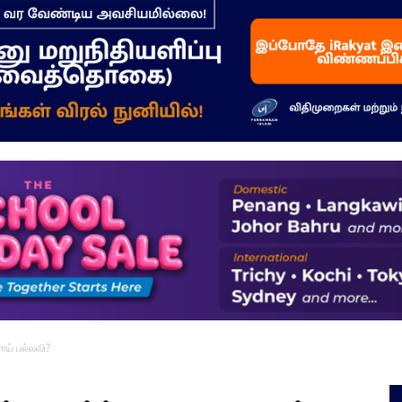
–
மக்கள்
ஓசை
சாய் பல்லவி?