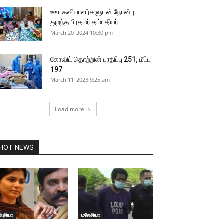
ஊடகவியாளர்களுடன் நோன்பு
துறந்த பிரதமர் தம்பதியர்
March 20, 2024 10:30 pm
கோவிட் தொற்றின் பாதிப்பு 251; மீட்பு
197
March 11, 2023 9:25 am
Load more
HOT NEWS
ந்தியா
மலேசியா