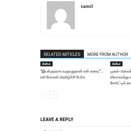
tamil
RELATED ARTICLES
MORE FROM AUTHOR
சினிமா
சினிமா
“இயக்குநராக வருவதுதான் என் கனவு”…
முதல்-அமைச்ச
ரவி மோகன் நெகிழ்ச்சி பேச்சு
விவாகரத்து வ
கோர்ட்டில்
LEAVE A REPLY