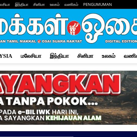
ேசியா
இந்தியா
சினிமா
உலகம்
வணிகம்
PENGUMUMAN
YSIA
மலேசியா
இந்தியா
சினிமா
உலகம்
வணிக
Makkal
Osai