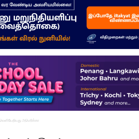
–
மக்கள்
ஓசை
் வெளியேறியது அமெரிக்கா