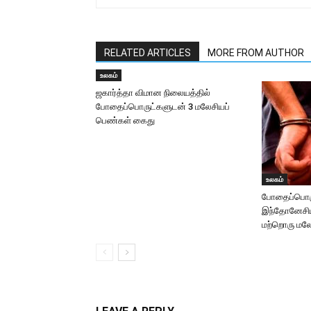
RELATED ARTICLES
MORE FROM AUTHOR
உலகம்
ஜகார்த்தா விமான நிலையத்தில்
போதைப்பொருட்களுடன் 3 மலேசியப்
பெண்கள் கைது
உலகம்
போதைப்பொருள்
இந்தோனேசிய
மற்றொரு மலே