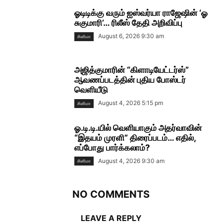
ஓடிடிக்கு வரும் ஐஸ்வர்யா ராஜேஷின் ‘ஓ
சுகுமாரி’… ரிலீஸ் தேதி அறிவிப்பு
August 6, 2026 9:30 am
சினிமா
அஜித்குமாரின் “கிளாடியேட்டர்ஸ்”
ஆவணப்படத்தின் புதிய போஸ்டர்
வெளியீடு
August 4, 2026 5:15 pm
சினிமா
ஓ.டி.டி.யில் வெளியாகும் அதர்வாவின்
“இதயம் முரளி” திரைப்படம்… எதில்,
எப்போது பார்க்கலாம்?
August 4, 2026 9:30 am
சினிமா
NO COMMENTS
LEAVE A REPLY