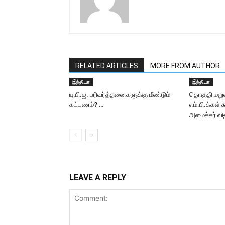
RELATED ARTICLES
MORE FROM AUTHOR
இந்தியா
இந்தியா
யு.பி.ஐ. பரிவர்த்தனைகளுக்கு மீண்டும்
தொகுதி மறு
கட்டணம்? …
எம்.பி.க்கள் 
அமைச்சர் வி
LEAVE A REPLY