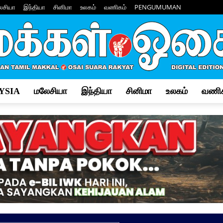
ேசியா
இந்தியா
சினிமா
உலகம்
வணிகம்
PENGUMUMAN
YSIA
மலேசியா
இந்தியா
சினிமா
உலகம்
வணிக
Makkal
Osai