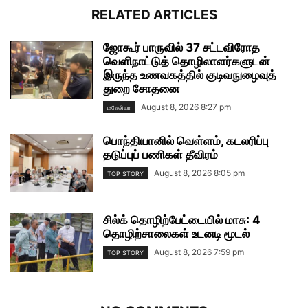
RELATED ARTICLES
ஜோகூர் பாருவில் 37 சட்டவிரோத
வெளிநாட்டுத் தொழிலாளர்களுடன்
இருந்த உணவகத்தில் குடிவநுழைவுத்
துறை சோதனை
August 8, 2026 8:27 pm
மலேசியா
பொந்தியானில் வெள்ளம், கடலரிப்பு
தடுப்புப் பணிகள் தீவிரம்
August 8, 2026 8:05 pm
TOP STORY
சில்க் தொழிற்பேட்டையில் மாசு: 4
தொழிற்சாலைகள் உடனடி மூடல்
August 8, 2026 7:59 pm
TOP STORY