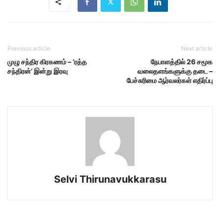
Previous article
Next article
முழு சந்திர கிரகணம் – ‘ரத்த
நேபாளத்தில் 26 சமூக
சந்திரன்’ இன்று இரவு
வலைதளங்களுக்கு தடை –
பேச்சுரிமை ஆர்வலர்கள் எதிர்ப்பு
Selvi Thirunavukkarasu