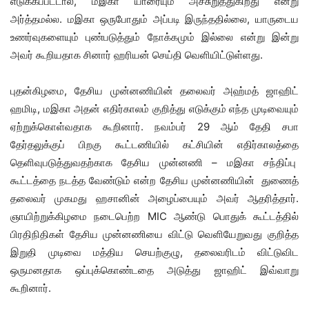
எடுக்கப்பட்டால், மஇகா யாரையும் அச்சுறுத்துகிறது என்று
அர்த்தமல்ல. மஇகா ஒருபோதும் அப்படி இருந்ததில்லை, யாருடைய
உணர்வுகளையும் புண்படுத்தும் நோக்கமும் இல்லை என்று இன்று
அவர் கூறியதாக சினார் ஹரியன் செய்தி வெளியிட்டுள்ளது.
புதன்கிழமை, தேசிய முன்னணியின் தலைவர் அஹ்மத் ஜாஹிட்
ஹமிடி, மஇகா அதன் எதிர்காலம் குறித்து எடுக்கும் எந்த முடிவையும்
ஏற்றுக்கொள்வதாக கூறினார். நவம்பர் 29 ஆம் தேதி சபா
தேர்தலுக்குப் பிறகு கூட்டணியில் கட்சியின் எதிர்காலத்தை
தெளிவுபடுத்துவதற்காக தேசிய முன்னணி – மஇகா சந்திப்பு
கூட்டத்தை நடத்த வேண்டும் என்ற தேசிய முன்னணியின் துணைத்
தலைவர் முகமது ஹசானின் அழைப்பையும் அவர் ஆதரித்தார்.
ஞாயிற்றுக்கிழமை நடைபெற்ற MIC ஆண்டு பொதுக் கூட்டத்தில்
பிரதிநிதிகள் தேசிய முன்னணியை விட்டு வெளியேறுவது குறித்த
இறுதி முடிவை மத்திய செயற்குழு, தலைவரிடம் விட்டுவிட
ஒருமனதாக ஒப்புக்கொண்டதை அடுத்து ஜாஹிட் இவ்வாறு
கூறினார்.