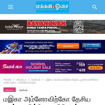
Home
மலேசியா
அரசியல்
மஇகா அம்னோவிற்கோ தேசிய முன்னணிக்கோ
எதிரி அல்ல – விக்னேஸ்வரன்
மலேசியா
அரசியல்
மஇகா அம்னோவிற்கோ தேசிய