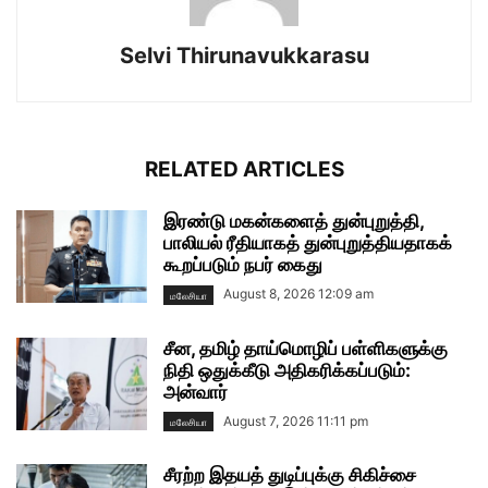
Selvi Thirunavukkarasu
RELATED ARTICLES
இரண்டு மகன்களைத் துன்புறுத்தி,
பாலியல் ரீதியாகத் துன்புறுத்தியதாகக்
கூறப்படும் நபர் கைது
August 8, 2026 12:09 am
மலேசியா
சீன, தமிழ் தாய்மொழிப் பள்ளிகளுக்கு
நிதி ஒதுக்கீடு அதிகரிக்கப்படும்:
அன்வார்
August 7, 2026 11:11 pm
மலேசியா
சீரற்ற இதயத் துடிப்புக்கு சிகிச்சை