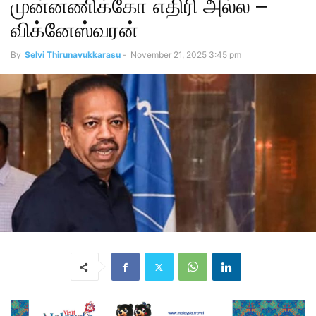
முன்னணிக்கோ எதிரி அல்ல –
விக்னேஸ்வரன்
By
Selvi Thirunavukkarasu
-
November 21, 2025 3:45 pm