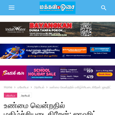
Home
மலேசியா
அரசியல்
உண்மை வென்றதில் மகிழ்ச்சியடைகிறேன்: ஜாஹிட்
மலேசியா
அரசியல்
உண்மை வென்றதில்
மகிழ்ச்சியடைகிறேன்: ஜாஹிட்