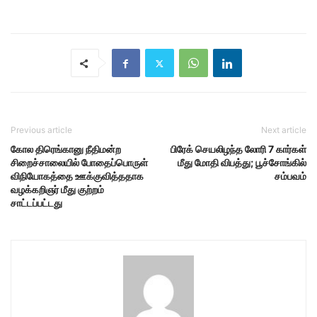
Previous article
Next article
கோல திரெங்கானு நீதிமன்ற
பிரேக் செயலிழந்த லோரி 7 கார்கள்
சிறைச்சாலையில் போதைப்பொருள்
மீது மோதி விபத்து; பூச்சோங்கில்
விநியோகத்தை ஊக்குவித்ததாக
சம்பவம்
வழக்கறிஞர் மீது குற்றம்
சாட்டப்பட்டது