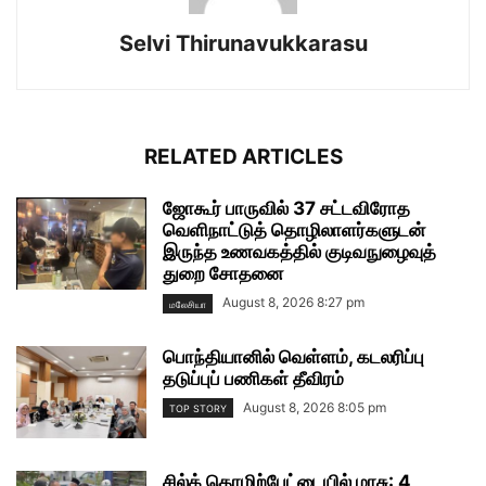
Selvi Thirunavukkarasu
RELATED ARTICLES
ஜோகூர் பாருவில் 37 சட்டவிரோத
வெளிநாட்டுத் தொழிலாளர்களுடன்
இருந்த உணவகத்தில் குடிவநுழைவுத்
துறை சோதனை
August 8, 2026 8:27 pm
மலேசியா
பொந்தியானில் வெள்ளம், கடலரிப்பு
தடுப்புப் பணிகள் தீவிரம்
August 8, 2026 8:05 pm
TOP STORY
சில்க் தொழிற்பேட்டையில் மாசு: 4