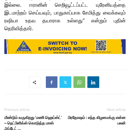
இல்லை. ஈரானின் செறிவூட்டப்பட்ட யுரேனியத்தை
இடமாற்றம் செய்யவும், பாதுகாப்பாக சேமித்து வைக்கவும்
ரஷியா உதவ தயாராக உள்ளது” என்றும் புதின்
தெரிவித்தார்.
Previous article
Next article
மீண்டும் வருகிறது ’மணி ஹெய்ஸ்ட்’
பிரதோஷம் : எந்த கிழமைக்கு என்ன
– நெட்பிளிக்ஸ் கொடுத்த மாஸ்
பலன்
அப்டேட் …