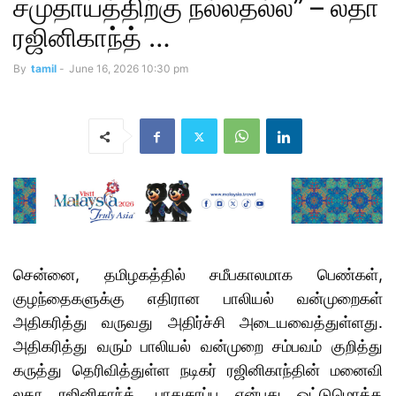
சமுதாயத்திற்கு நல்லதல்ல” – லதா
ரஜினிகாந்த் …
By
tamil
-
June 16, 2026 10:30 pm
சென்னை, தமிழகத்தில் சமீபகாலமாக பெண்கள்,
குழந்தைகளுக்கு எதிரான பாலியல் வன்முறைகள்
அதிகரித்து வருவது அதிர்ச்சி அடையவைத்துள்ளது.
அதிகரித்து வரும் பாலியல் வன்முறை சம்பவம் குறித்து
கருத்து தெரிவித்துள்ள நடிகர் ரஜினிகாந்தின் மனைவி
லதா ரஜினிகாந்த், பாதுகாப்பு என்பது ஒட்டுமொத்த