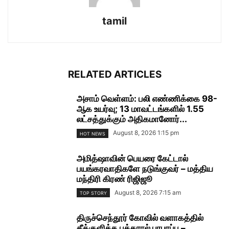
tamil
RELATED ARTICLES
அசாம் வெள்ளம்: பலி எண்ணிக்கை 98-
ஆக உயர்வு; 13 மாவட்டங்களில் 1.55
லட்சத்துக்கும் அதிகமானோர்...
August 8, 2026 1:15 pm
HOT NEWS
அமித்ஷாவின் பெயரை கேட்டால்
பயங்கரவாதிகளே நடுங்குவர் – மத்திய
மந்திரி கிரண் ரிஜிஜூ
August 8, 2026 7:15 am
TOP STORY
திருச்செந்தூர் கோவில் வளாகத்தில்
தீக்குளித்த பக்தரால் பரபரப்பு –