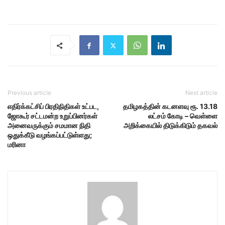
Previous article
Next article
எதிர்க்கட்சிப் பிரதிநிதிகள் உட்பட,
தமிழகத்தின் கடனளவு ரூ. 13.18
ஜோகூர் சட்டமன்ற உறுப்பினர்கள்
லட்சம் கோடி – வெள்ளை
அனைவருக்கும் சமமான நிதி
அறிக்கையில் திடுக்கிடும் தகவல்
ஒதுக்கீடு வழங்கப்பட்டுள்ளது;
மரினா