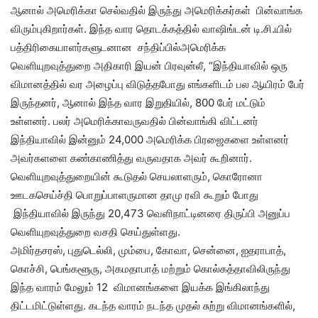
ஆனால் அமெரிக்கா செல்வதில் இருந்து அமெரிக்கர்கள் பின்வாங்க
விரும்புகிறார்கள். இந்த வார தொடக்கத்தில் வாஷிங்டன் டி.சி.யில்
பத்திரிகையாளர்களுடனான சந்திப்பில்அமெரிக்க
வெளியுறவுத்துறை அதிகாரி இயன் பிரவுன்லீ, “இந்தியாவில் ஒரு
விமானத்தில் வர அழைப்பு விடுத்தபோது எங்களிடம் பல ஆயிரம் பேர்
இருந்தனர், ஆனால் இந்த வார இறுதியில், 800 பேர் மட்டும்
உள்ளனர். பலர் அமெரிக்காவருவதில் பின்வாங்கி விட்டனர்
இந்தியாவில் இன்னும் 24,000 அமெரிக்க பிரஜைகளை உள்ளனர்
அவர்களளை கண்காணித்து வருவதாக அவர் கூறினார்.
வெளியுறவுத்துறையின் கூடுதல் செயலாளரும், கொரோனா
ஊடகசெய்ச்தி பொறுப்பாளருமான தாமு ரவி கூறும் போது
இந்தியாவில் இருந்து 20,473 வெளிநாட்டினரை திருப்பி அனுப்ப
வெளியுறவுத்துறை வசதி செய்துள்ளது.
அமிர்தசரஸ், புதுடெல்லி, மும்பை, கோவா, சென்னை, ஐதராபாத்,
கொச்சி, பெங்களூரு, அகமதாபாத் மற்றும் கொல்கத்தாவிலிருந்து
இந்த வாரம் மேலும் 12 விமானங்களை இயக்க இங்கிலாந்து
திட்டமிட்டுள்ளது. கடந்த வாரம் நடந்த முதல் சுற்று விமானங்களில்,