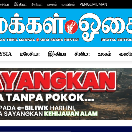
ேசியா
இந்தியா
சினிமா
உலகம்
வணிகம்
PENGUMUMAN
YSIA
மலேசியா
இந்தியா
சினிமா
உலகம்
வணிக
Makkal
Osai