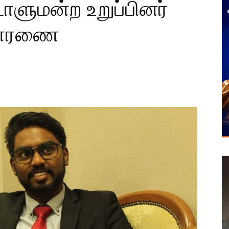
ாளுமன்ற உறுப்பினர்
ிசாரணை