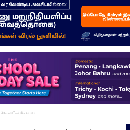
–
மக்கள்
ஓசை
ர் பிரபாகரனிடம் விசாரணை