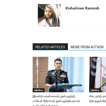
Kishalinee Ramesh
RELATED ARTICLES
MORE FROM AUTHOR
மலேசியா
மலேசியா
இரண்டு மகன்களைத் துன்புறுத்தி,
சீன, தமிழ் த
பாலியல் ரீதியாகத் துன்புறுத்தியதாகக்
நிதி ஒதுக்கீட
கூறப்படும் நபர் கைது