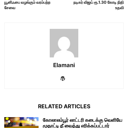
யூனிஃபை வழங்கும் வரம்பற்ற
நடிகர் விஜய் ரூ.1.30 கோடி நிதி
சேவை
உதவி
Elamani
RELATED ARTICLES
கோலாலம்பூர் லாட்டரி கடைக்கு வெளியே
மூதாட்டி தீ வைத்து எரிக்கப்பட்டார்