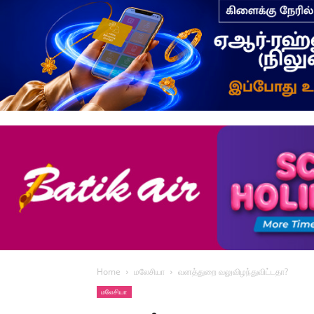
Home
மலேசியா
வனத்துறை வலுவிழந்துவிட்டதா?
மலேசியா