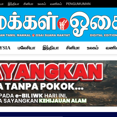
யா
இந்தியா
சினிமா
உலகம்
வணிகம்
PENGUMUMAN
YSIA
மலேசியா
இந்தியா
சினிமா
உலகம்
வணிக
Makkal
Osai