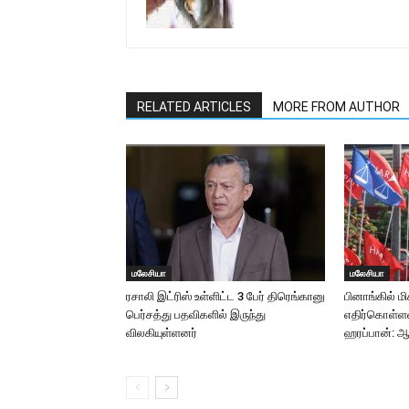
RELATED ARTICLES
MORE FROM AUTHOR
மலேசியா
மலேசியா
ரசாலி இட்ரிஸ் உள்ளிட்ட 3 பேர் திரெங்கானு
பினாங்கில் 
பெர்சத்து பதவிகளில் இருந்து
எதிர்கொள்ளவி
விலகியுள்ளனர்
ஹரப்பான்: ஆ