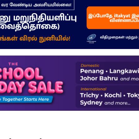
–
மக்கள்
ஓசை