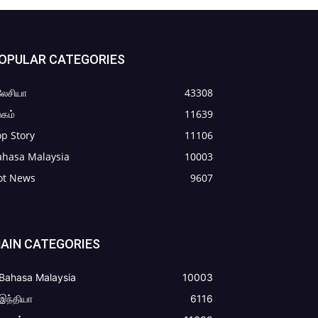
OPULAR CATEGORIES
லேசியா
43308
கம்
11639
p Story
11106
ahasa Malaysia
10003
ot News
9607
AIN CATEGORIES
Bahasa Malaysia
10003
இந்தியா
6116