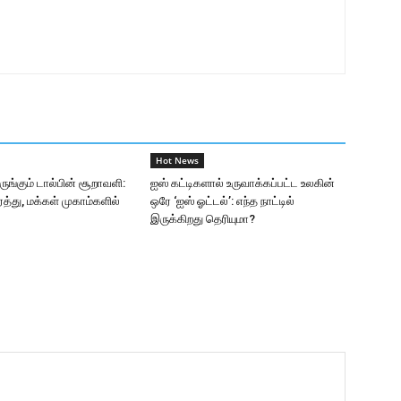
Hot News
ங்கும் டால்பின் சூறாவளி:
ஐஸ் கட்டிகளால் உருவாக்கப்பட்ட உலகின்
த்து, மக்கள் முகாம்களில்
ஒரே ‘ஐஸ் ஓட்டல்’: எந்த நாட்டில்
இருக்கிறது தெரியுமா?