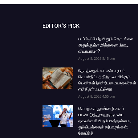
EDITOR'S PICK
படப்பிடிப்பே இன்னும் தொடங்கல…
அதுக்குள்ள இத்தனை கோடி
வியாபாரமா?
August 8, 2026 5:15 pm
தேசத்தைக் கட்டியெழுப்பும்
செயல்திட்டத்திற்கு வாசிக்கும்
பெண்கள் இன்றியமையாதவர்கள்
என்கிறார் ஃபட்லினா
August 8, 2026 4:55 pm
செயற்கை நுண்ணறிவைப்
பயன்படுத்துவதற்கு முன்பு
தகவல்களின் நம்பகத்தன்மை,
துல்லியத்தைச் சரிபாருங்கள்:
கோபிந்த்