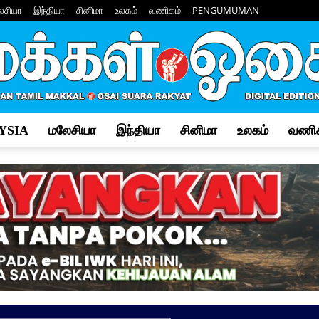
ேசியா
இந்தியா
சினிமா
உலகம்
வணிகம்
PENGUMUMAN
YSIA
மலேசியா
இந்தியா
சினிமா
உலகம்
வணிக
Makkal
Osai