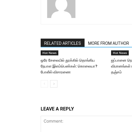
RELATED ARTICLES
MORE FROM AUTHOR
Hot News
Hot News
ஒரே சேலையில் தூக்கில் தொங்கிய
ஜப்பானை நெரு
நேபாள இளம்பெண்கள்: கொலையா?
விமானங்கள் ர
போலீஸ் விசாரணை
தஞ்சம்
LEAVE A REPLY