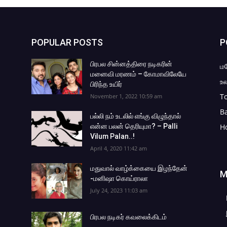
POPULAR POSTS
P
பிரபல சின்னத்திரை நடிகரின்
ம
மனைவி மரணம் – கோமாவிலேயே
உல
பிரிந்த உயிர்
To
November 1, 2022 10:59 am
B
பல்லி நம் உடலில் எங்கு விழுந்தால்
என்ன பலன் தெரியுமா? – Palli
H
Vilum Palan..!
April 4, 2020 11:42 am
மதுவால் வாழ்க்கையை இழந்தேன்
M
-மனிஷா கொய்ராலா
July 24, 2023 11:03 am
பிரபல நடிகர் கவலைக்கிடம்