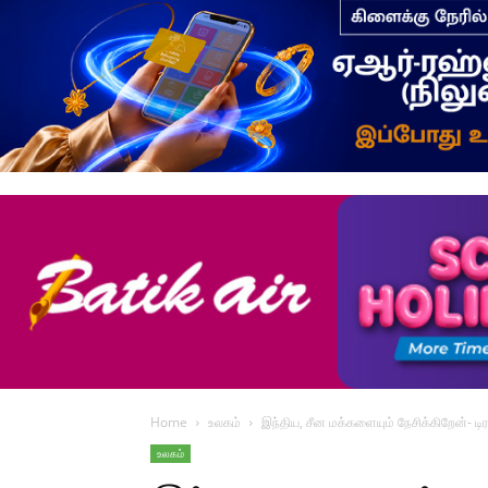
Home
உலகம்
இந்திய, சீன மக்களையும் நேசிக்கிறேன்- டிரம
உலகம்