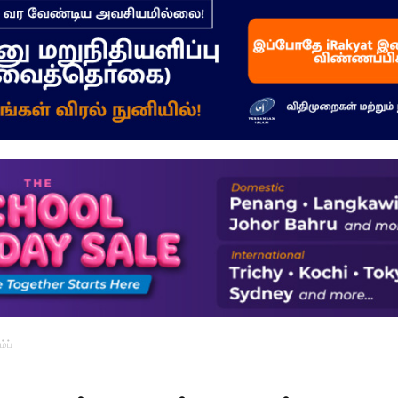
–
மக்கள்
ஓசை
்ப்