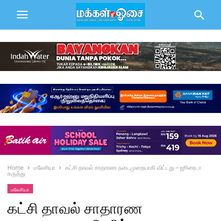
Home
மலேசியா
கட்சி தாவல் சாதாரண நடைமுறையாகி விட்டது – ஜூரைடா
கருத்து
மலேசியா
கட்சி தாவல் சாதாரண