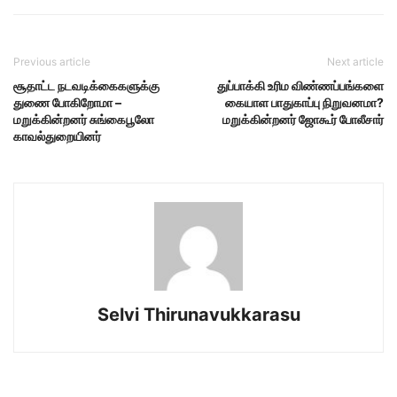
Previous article
Next article
சூதாட்ட நடவடிக்கைகளுக்கு
துப்பாக்கி உரிம விண்ணப்பங்களை
துணை போகிறோமா –
கையாள பாதுகாப்பு நிறுவனமா?
மறுக்கின்றனர் சுங்கைபூலோ
மறுக்கின்றனர் ஜோகூர் போலீசார்
காவல்துறையினர்
Selvi Thirunavukkarasu