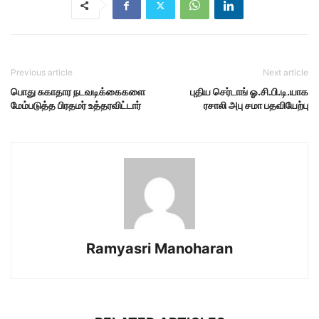
Previous article
Next article
பொது சுகாதார நடவடிக்கைகளை
புதிய செர்டாங் ஓ.சி.பி.டி.யாக
மேம்படுத்த பிரதமர் உத்தரவிட்டார்
ரசாலி அபு சமா பதவியேற்பு
Ramyasri Manoharan