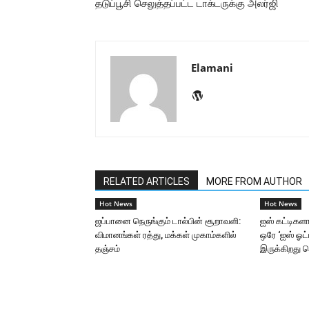
தடுப்பூசி செலுத்தப்பட்ட டாக்டருக்கு அலர்ஜி
Elamani
RELATED ARTICLES
MORE FROM AUTHOR
Hot News
Hot News
ஜப்பானை நெருங்கும் டால்பின் சூறாவளி:
ஐஸ் கட்டிகளா
விமானங்கள் ரத்து, மக்கள் முகாம்களில்
ஒரே ‘ஐஸ் ஓட்ட
தஞ்சம்
இருக்கிறது த