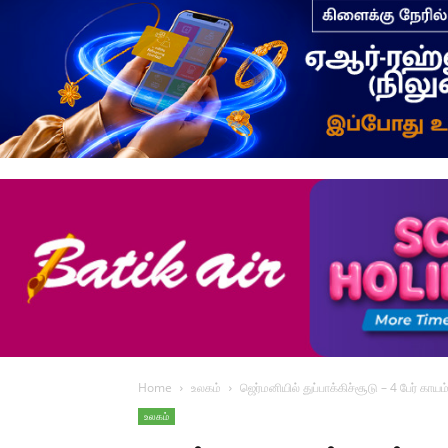
Home
உலகம்
ஜெர்மனியில் துப்பாக்கிச்சூடு – 4 பேர் காயம
உலகம்