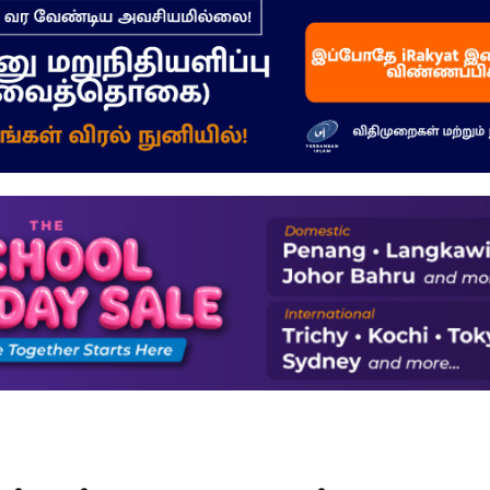
–
மக்கள்
ஓசை
்