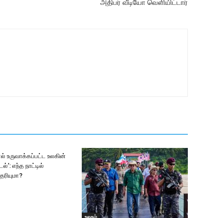
அதிபர் வீடியோ வெளியிட்டார்
ல் உருவாக்கப்பட்ட உலகின்
ல்’: எந்த நாட்டில்
ெரியுமா?
உலகம்