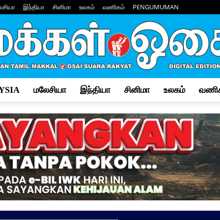
ேசியா
இந்தியா
சினிமா
உலகம்
வணிகம்
PENGUMUMAN
YSIA
மலேசியா
இந்தியா
சினிமா
உலகம்
வணிக
Makkal
Osai