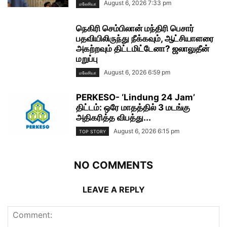
August 6, 2026 7:33 pm
மலேசியா
நெகிரி செம்பிலான் மந்திரி பெசார்
பதவியிலிருந்து நீக்கவும், ஆட்சியாளரை
அகற்றவும் திட்டமிட்டேனா? ஜலாலுதீன்
மறுப்பு
August 6, 2026 6:59 pm
மலேசியா
PERKESO- ‘Lindung 24 Jam’
திட்டம்: ஒரே மாதத்தில் 3 மடங்கு
அதிகரித்த விபத்து...
August 6, 2026 6:15 pm
TOP STORY
NO COMMENTS
LEAVE A REPLY