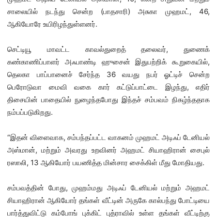
சாலையில் நடந்து சென்ற (பாதசாரி) அசுகா முஹமட், 46,
ஆகியோரே உயிரிழந்துள்ளனர்.
செட்டியூ மாவட்ட காவல்துறைத் தலைவர், துணைக்
கண்காணிப்பாளர் அஃபாண்டி ஹுசைன் இதுபற்றிக் கூறுகையில்,
தெலகா பாப்பானைச் சேர்ந்த 36 வயது நபர் ஓட்டிச் சென்ற
பெரோடுவா மைவி வகை கார் கட்டுப்பாட்டை இழந்து, எதிர்
திசையின் பாதையில் நுழைந்தபோது இந்தச் சம்பவம் நிகழ்ந்ததாக
நம்பப்படுகிறது.
“இதன் விளைவாக, சம்பந்தப்பட்ட வாகனம் முஹமட் அடிஃப் டேனியல்
அஸ்மான், மற்றும் அவரது உறவினர் அஹமட் சியாஹிரான் சைபுல்
ரஸாலி, 13 ஆகியோர் பயணித்த மின்சார சைக்கிள் மீது மோதியது.
சம்பவத்தின் போது, ​​முஹம்மது அடிஃப் டேனியல் மற்றும் அஹமட்
சியாஹிரான் ஆகியோர் தங்கள் வீட்டின் அருகே கால்பந்து போட்டியை
பார்த்துவிட்டு கம்போங் புக்கிட் புத்ராவில் உள்ள தங்கள் வீட்டிற்கு