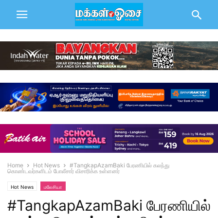
Home
Hot News
#TangkapAzamBaki பேரணியில் கலந்து
கொண்டவர்களிடம் போலீசார் விசாரிக்க உள்ளனர்
Hot News
மலேசியா
#TangkapAzamBaki பேரணியில்