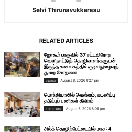
Selvi Thirunavukkarasu
RELATED ARTICLES
ஜோகூர் பாருவில் 37 சட்டவிரோத
வெளிநாட்டுத் தொழிலாளர்களுடன்
இருந்த உணவகத்தில் குடிவநுழைவுத்
துறை சோதனை
August 8, 2026 8:27 pm
மலேசியா
பொந்தியானில் வெள்ளம், கடலரிப்பு
தடுப்புப் பணிகள் தீவிரம்
August 8, 2026 8:05 pm
TOP STORY
சில்க் தொழிற்பேட்டையில் மாசு: 4