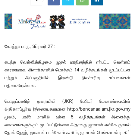
கோத்தா பாரு, பிப்ரவரி 27 :
கடந்த வெள்ளிக்கிழமை முதல் மாநிலத்தில் ஏற்பட்ட வெள்ளம்
காரணமாக, கிளாந்தானில் மொத்தம் 14 வழித்தடங்கள் மூடப்பட்டன
மற்றும் அப்பகுதியில் இரண்டு நிலச்சரிவு சம்பவங்கள்
பதிவாகியுள்ளன.
பொதுப்பணித் துறையின் (JKR) பேரிடர் மேலாண்மையின்
அதிகாரப்பூர்வ இணையதளமான http://bencanaalam.jkr.gov.my
மூலம், பாசீர் மாஸில் உள்ள 5 வழித்தடங்கள் அனைத்து
வாகனங்களுக்கும் மூடப்பட்டுள்ளன.அதாவது ஜாலான் எஸ்கே குவால்
தோக் தேஹ், ஜாலான் பாங்கோல் கூலிம், ஜாலான் பெங்கலான் ராகிட்