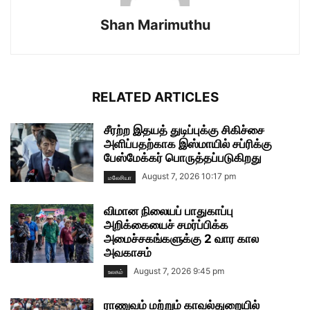
Shan Marimuthu
RELATED ARTICLES
சீரற்ற இதயத் துடிப்புக்கு சிகிச்சை
அளிப்பதற்காக இஸ்மாயில் சப்ரிக்கு
பேஸ்மேக்கர் பொருத்தப்படுகிறது
August 7, 2026 10:17 pm
மலேசியா
விமான நிலையப் பாதுகாப்பு
அறிக்கையைச் சமர்ப்பிக்க
அமைச்சகங்களுக்கு 2 வார கால
அவகாசம்
August 7, 2026 9:45 pm
உலகம்
ராணுவம் மற்றும் காவல்துறையில்