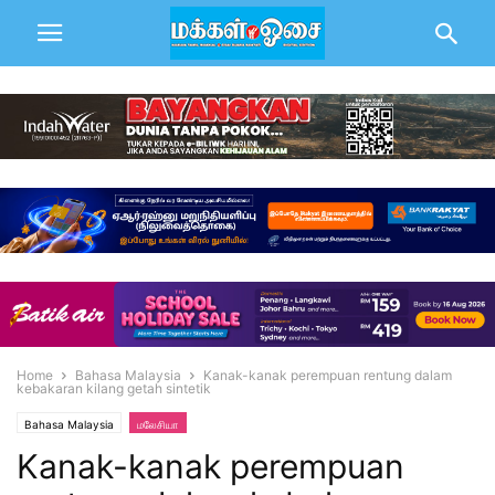
Home
Bahasa Malaysia
Kanak-kanak perempuan rentung dalam
kebakaran kilang getah sintetik
Bahasa Malaysia
மலேசியா
Kanak-kanak perempuan