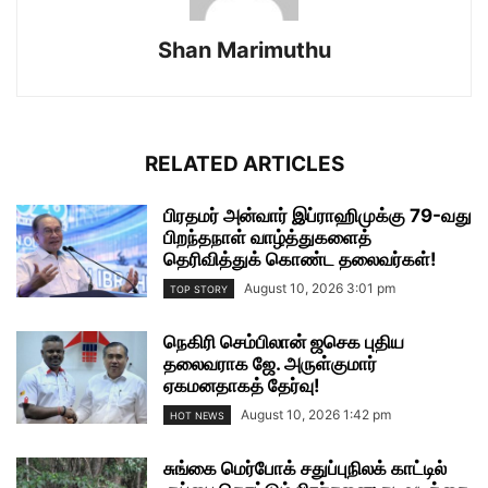
Shan Marimuthu
RELATED ARTICLES
பிரதமர் அன்வார் இப்ராஹிமுக்கு 79-வது
பிறந்தநாள் வாழ்த்துகளைத்
தெரிவித்துக் கொண்ட தலைவர்கள்!
August 10, 2026 3:01 pm
TOP STORY
நெகிரி செம்பிலான் ஜசெக புதிய
தலைவராக ஜே. அருள்குமார்
ஏகமனதாகத் தேர்வு!
August 10, 2026 1:42 pm
HOT NEWS
சுங்கை மெர்போக் சதுப்புநிலக் காட்டில்