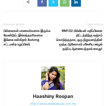
Previous article
Next article
பிள்ளைகள் மாணவர்களாக இருக்க
RM132 மில்லியன் மதிப்பிலான
வேண்டும்; இல்லத்தரசிகளாக
திட்டத்திற்கு லஞ்சம்
இல்லை என்கிறார் Aulong
கொடுத்ததாக, ஒரு நிறுவனத்தின்
சட்டமன்ற உறுப்பினர்
மூத்த ஆலோசகர் மலேசிய ஊழல்
தடுப்பு ஆணையத்தால் கைது!
Haashiny Roopan
http://www.makkalosai.com.my