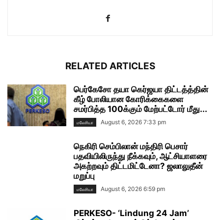
RELATED ARTICLES
பெர்கேசோ தயா கெர்ஜயா திட்டத்த்தின்
கீழ் போலியான கோரிக்கைகளை
சமர்பித்த 100க்கும் மேற்பட்டோர் மீது...
August 6, 2026 7:33 pm
மலேசியா
நெகிரி செம்பிலான் மந்திரி பெசார்
பதவியிலிருந்து நீக்கவும், ஆட்சியாளரை
அகற்றவும் திட்டமிட்டேனா? ஜலாலுதீன்
மறுப்பு
August 6, 2026 6:59 pm
மலேசியா
PERKESO- ‘Lindung 24 Jam’