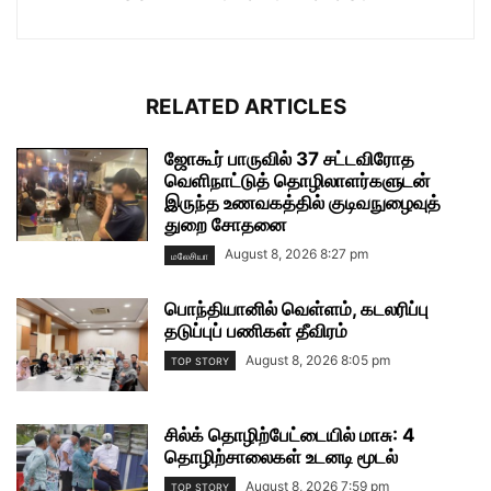
RELATED ARTICLES
ஜோகூர் பாருவில் 37 சட்டவிரோத
வெளிநாட்டுத் தொழிலாளர்களுடன்
இருந்த உணவகத்தில் குடிவநுழைவுத்
துறை சோதனை
August 8, 2026 8:27 pm
மலேசியா
பொந்தியானில் வெள்ளம், கடலரிப்பு
தடுப்புப் பணிகள் தீவிரம்
August 8, 2026 8:05 pm
TOP STORY
சில்க் தொழிற்பேட்டையில் மாசு: 4
தொழிற்சாலைகள் உடனடி மூடல்
August 8, 2026 7:59 pm
TOP STORY