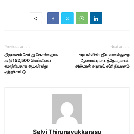
Previous article
Next article
திருமணம் செய்து கொள்வதாக
சரவாக்கின் புதிய காவல்துறை
கூறி 152,500 வெள்ளியை
ஆணையராக டத்தோ முகமட்
ஏமாற்றியதாக ஆடவர் மீது
அஸ்மான் அஹமட் சப்ரி நியமனம்
குற்றச்சாட்டு
Selvi Thirunavukkarasu