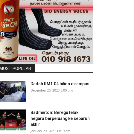
MOST POPULAR
Dadah RM1.04 bilion dirampas
December 26, 2025 5:00 pm
Badminton: Beregu lelaki
negara berpeluang ke separuh
akhir
January 29, 2021 11:19 am