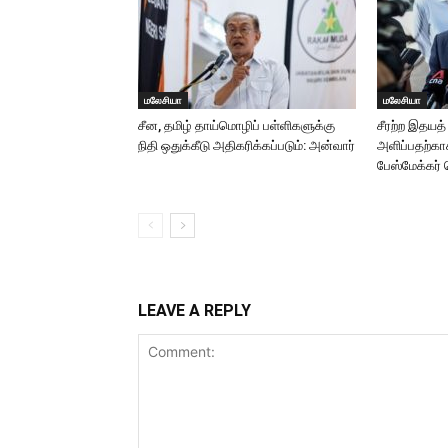
மலேசியா
மலேசியா
சீன, தமிழ் தாய்மொழிப் பள்ளிகளுக்கு
சீரற்ற இதயத் 
நிதி ஒதுக்கீடு அதிகரிக்கப்படும்: அன்வார்
அளிப்பதற்காக
பேஸ்மேக்கர் 
LEAVE A REPLY