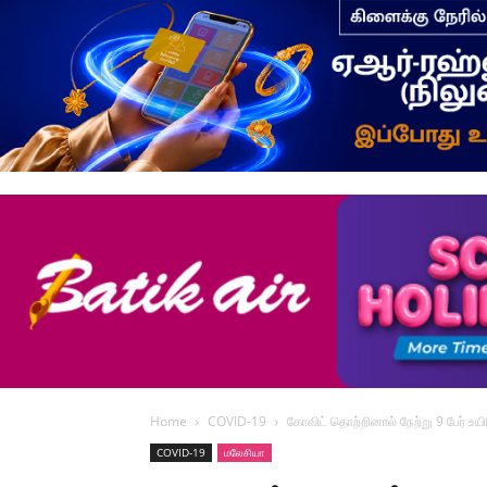
Home
COVID-19
கோவிட் தொற்றினால் நேற்று 9 பேர் உயி
COVID-19
மலேசியா