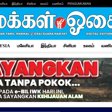
ேசியா
இந்தியா
சினிமா
உலகம்
வணிகம்
PENGUMUMAN
YSIA
மலேசியா
இந்தியா
சினிமா
உலகம்
வணிக
Makkal
Osai