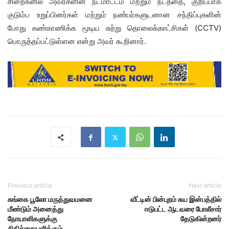
சிறைகளில் அவர்களின் நடமாட்டம் மற்றும் நடத்தை, குறிப்பாக
குடும்ப உறுப்பினர்கள் மற்றும் நண்பர்களுடனான சந்திப்புகளின்
போது கண்காணிக்க மூடிய சுற்று தொலைக்காட்சிகள் (CCTV)
பொருத்தப்பட்டுள்ளன என்று அவர் கூறினார்.
Previous article
Next article
சுங்கை பூலோ மருத்துவமனை
வீட்டின் பின்புறம் சுய இன்பத்தில்
மீண்டும் அனைத்து
ஈடுபட்ட ஆடவரை போலீசார்
நோயாளிகளுக்கு
தேடுகின்றனர்
சிகிச்சையளிக்கும்