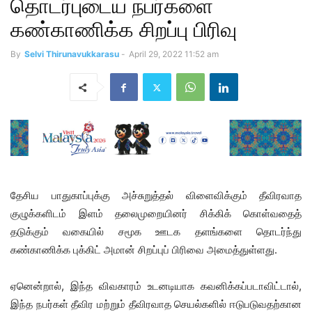
தொடர்புடைய நபர்களை
கண்காணிக்க சிறப்பு பிரிவு
By
Selvi Thirunavukkarasu
-
April 29, 2022 11:52 am
தேசிய பாதுகாப்புக்கு அச்சுறுத்தல் விளைவிக்கும் தீவிரவாத
குழுக்களிடம் இளம் தலைமுறையினர் சிக்கிக் கொள்வதைத்
தடுக்கும் வகையில் சமூக ஊடக தளங்களை தொடர்ந்து
கண்காணிக்க புக்கிட் அமான் சிறப்புப் பிரிவை அமைத்துள்ளது.
ஏனென்றால், இந்த விவகாரம் உடனடியாக கவனிக்கப்படாவிட்டால்,
இந்த நபர்கள் தீவிர மற்றும் தீவிரவாத செயல்களில் ஈடுபடுவதற்கான