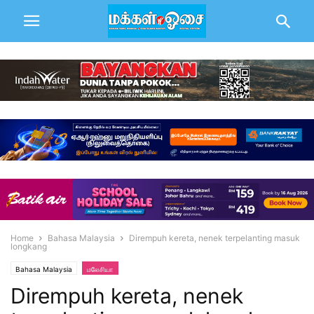
Home
Bahasa Malaysia
Dirempuh kereta, nenek terpelanting masuk
longkang
Bahasa Malaysia
மலேசியா
Dirempuh kereta, nenek