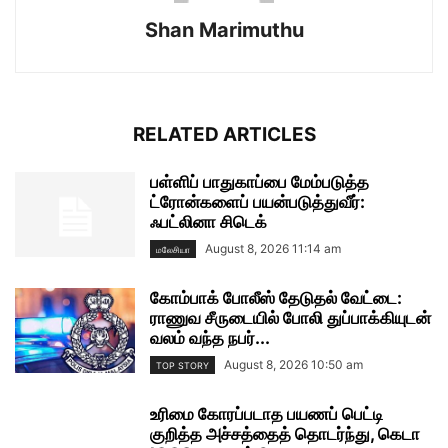
Shan Marimuthu
RELATED ARTICLES
பள்ளிப் பாதுகாப்பை மேம்படுத்த
ட்ரோன்களைப் பயன்படுத்துவீர்:
ஃபட்லினா சிடெக்
August 8, 2026 11:14 am
மலேசியா
கோம்பாக் போலீஸ் தேடுதல் வேட்டை:
ராணுவ சீருடையில் போலி துப்பாக்கியுடன்
வலம் வந்த நபர்...
August 8, 2026 10:50 am
TOP STORY
உரிமை கோரப்படாத பயணப் பெட்டி
குறித்த அச்சத்தைத் தொடர்ந்து, கெடா