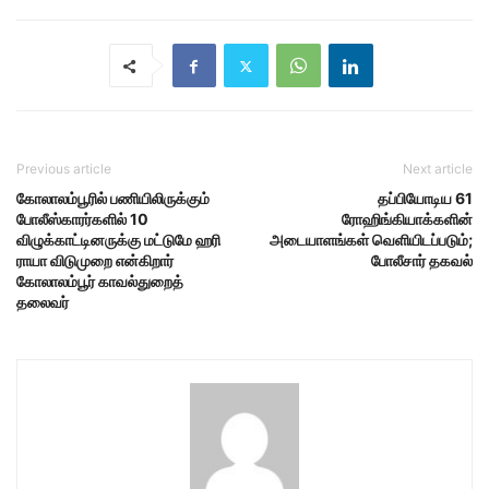
Previous article
Next article
கோலாலம்பூரில் பணியிலிருக்கும்
தப்பியோடிய 61
போலீஸ்காரர்களில் 10
ரோஹிங்கியாக்களின்
விழுக்காட்டினருக்கு மட்டுமே ஹரி
அடையாளங்கள் வெளியிடப்படும்;
ராயா விடுமுறை என்கிறார்
போலீசார் தகவல்
கோலாலம்பூர் காவல்துறைத்
தலைவர்