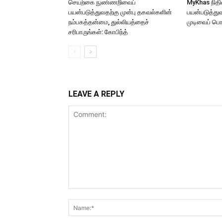
செயற்கை நுண்ணறிவைப்
MyKhas நித
பயன்படுத்துவதற்கு முன்பு தகவல்களின்
பயன்படுத்துவ
நம்பகத்தன்மை, துல்லியத்தைச்
முடிவைப் பொ
சரிபாருங்கள்: கோபிந்த்
LEAVE A REPLY