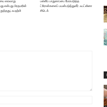
ியை எவ்வாறு
பள்ளிப் பாதுகாப்பை மேம்படுத்த
து என்பது பிரதமரின்
ட்ரோன்களைப் பயன்படுத்துவீர்: ஃபட்லினா
றுத்தது; ஃபஹ்மி
சிடெக்