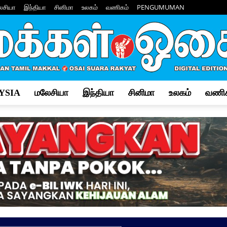
ேசியா
இந்தியா
சினிமா
உலகம்
வணிகம்
PENGUMUMAN
YSIA
மலேசியா
இந்தியா
சினிமா
உலகம்
வணிக
Makkal
Osai