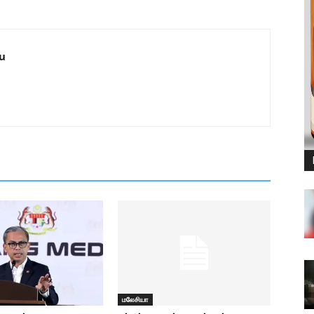
u
மலேசியா