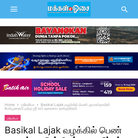
Home
மலேசியா
Basikal Lajak வழக்கில் பெண் குமாஸ்தாவின்
மேல்முறையீட்டிற்கு ஶ்ரீ ராம் தலைமை தாங்குகிறார்
மலேசியா
Basikal Lajak வழக்கில் பெண்