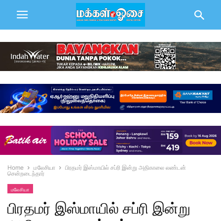
Home
மலேசியா
பிரதமர் இஸ்மாயில் சப்ரி இன்று அதிகாலை லண்டன்
சென்றடைந்தார்
மலேசியா
பிரதமர் இஸ்மாயில் சப்ரி இன்று