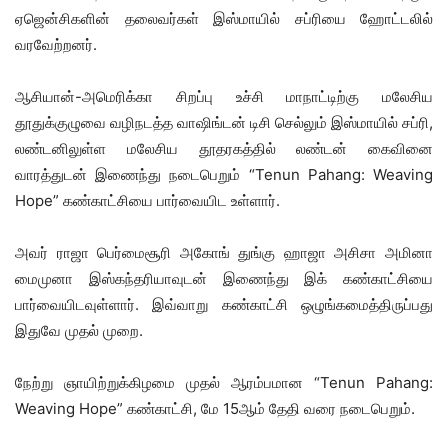
ஏஜென்சிகளின் தலைவர்கள் இஸ்மாயில் சப்ரியை ஹோட்டலில்
வரவேற்றனர்.
ஆசியான்-அமெரிக்கா சிறப்பு உச்சி மாநாட்டிற்கு மலேசிய
தூதுக்குழுவை வழிநடத்த வாஷிங்டன் டிசி செல்லும் இஸ்மாயில் சப்ரி,
லண்டனிலுள்ள மலேசிய தூதரகத்தில் லண்டன் கைவினை
வாரத்துடன் இணைந்து நடைபெறும் “Tenun Pahang: Weaving
Hope” கண்காட்சியை பார்வையிட உள்ளார்.
அவர் ராஜா பெர்மைசூரி அகோங் துங்கு ஹாஜா அசிசா அமினா
மைமுனா இஸ்கந்தரியாவுடன் இணைந்து இக் கண்காட்சியை
பார்வையிடவுள்ளார். இவ்வாறு கண்காட்சி ஒழுங்கமைத்திருப்பது
இதுவே முதல் முறை.
நேற்று ஞாயிற்றுக்கிழமை முதல் ஆரம்பமான “Tenun Pahang:
Weaving Hope” கண்காட்சி, மே 15ஆம் தேதி வரை நடைபெறும்.