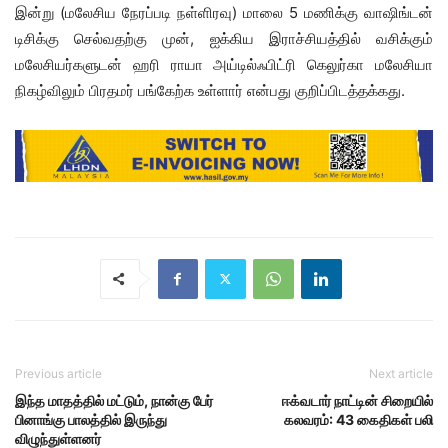
இன்று (மலேசிய நேரப்படி நள்ளிரவு) மாலை 5 மணிக்கு வாஷிங்டன்
டிசிக்கு செல்வதற்கு முன், ஐக்கிய இராச்சியத்தில் வசிக்கும்
மலேசியர்களுடன் ஹரி ராயா அய்டில்ஃபிட்ரி கெலுர்கா மலேசியா
நிகழ்விலும் பிரதமர் பங்கேற்க உள்ளார் என்பது குறிப்பிடத்தக்கது.
Previous article
Next article
இந்த மாதத்தில் மட்டும், நான்கு பேர்
ஈக்வடார் நாட்டின் சிறையில்
பினாங்கு பாலத்தில் இருந்து
கலவரம்: 43 கைதிகள் பலி
விழுந்துள்ளனர்