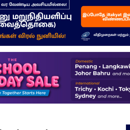
–
மக்கள்
ஓசை