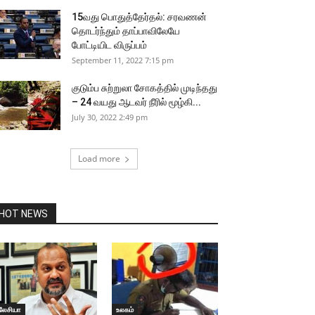
15வது பொதுத்தேர்தல்: சரவணன்
தொடர்ந்தும் தாப்பாவிலேயே
போட்டியிட விருப்பம்
September 11, 2022 7:15 pm
குடும்ப சுற்றுலா சோகத்தில் முடிந்தது
– 24 வயது ஆடவர் நீரில் மூழ்கி...
July 30, 2022 2:49 pm
Load more
HOT NEWS
லேசியா
உலகம்