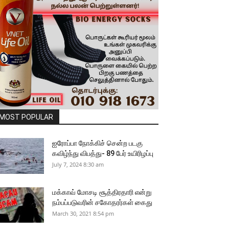
MOST POPULAR
ஐரோப்பா நோக்கிச் சென்ற படகு
கவிழ்ந்து விபத்து- 89 பேர் உயிரிழப்பு
July 7, 2024 8:30 am
மக்காவ் மோசடி சூத்திரதாரி என்று
நம்பப்படுவரின் சகோதரர்கள் கைது
March 30, 2021 8:54 pm