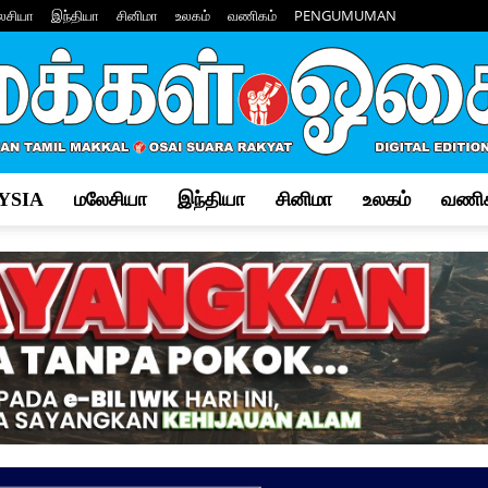
ேசியா
இந்தியா
சினிமா
உலகம்
வணிகம்
PENGUMUMAN
YSIA
மலேசியா
இந்தியா
சினிமா
உலகம்
வணிக
Makkal
Osai