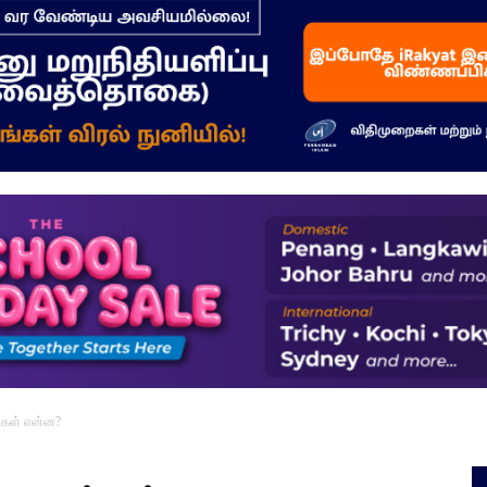
–
மக்கள்
ஓசை
திகள் என்ன?