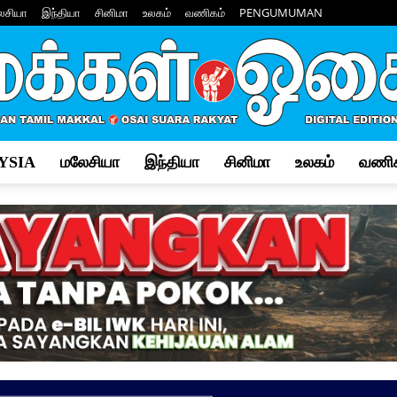
ேசியா
இந்தியா
சினிமா
உலகம்
வணிகம்
PENGUMUMAN
YSIA
மலேசியா
இந்தியா
சினிமா
உலகம்
வணிக
Makkal
Osai