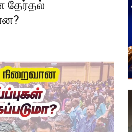
 தேர்தல்
ன்ன?