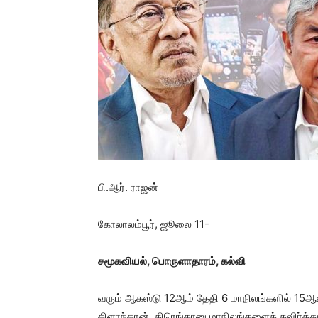
பி.ஆர். ராஜன்
கோலாலம்பூர், ஜூலை 11-
சமூகவியல், பொருளாதாரம், கல்வி
வரும் ஆகஸ்டு 12ஆம் தேதி 6 மாநிலங்களில் 15ஆ
கிளாந்தான், திரெங்கானு மாநிலங்களைத் தவிர்த்து