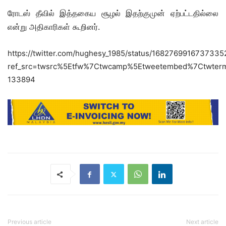
ரோடஸ் தீவில் இத்தகைய சூழல் இதற்குமுன் ஏற்பட்டதில்லை
என்று அதிகாரிகள் கூறினர்.
https://twitter.com/hughesy_1985/status/168276991673733
ref_src=twsrc%5Etfw%7Ctwcamp%5Etweetembed%7Ctwter
133894
Previous article
Next article