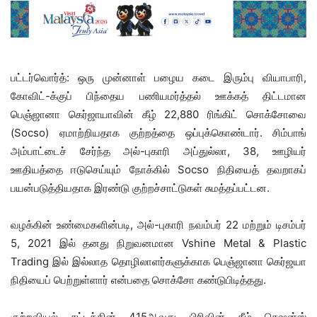
பட்டர்வொர்த்: ஒரு முன்னாள் பழைய கடை இரும்பு வியாபாரி,
கோவிட்-க்குப் பிந்தைய பணியமர்த்தல் ஊக்கத் திட்டமான
பெஞ்ஜானா கெர்ஜாயாவின் கீழ் 22,880 ரிங்கிட் சொக்சோவை
(Socso) ஏமாற்றியதாக குற்றத்தை ஒப்புக்கொண்டார். சிம்பாங்
அம்பாட்டைச் சேர்ந்த அல்-புகாரி அப்துல்லா, 38, ஊழியர்
ஊதியத்தை ஈடுசெய்யும் நோக்கில் Socso நிதியைத் தவறாகப்
பயன்படுத்தியதாக இரண்டு குற்றச்சாட்டுகள் சுமத்தப்பட்டன.
வழக்கின் உண்மைகளின்படி, அல்-புகாரி நவம்பர் 22 மற்றும் டிசம்பர்
5, 2021 இல் தனது நிறுவனமான Vshine Metal & Plastic
Trading இல் இல்லாத தொழிலாளர்களுக்காக பெஞ்ஜானா கெர்ஜயா
நிதியைப் பெற்றுள்ளார் என்பதை சொக்சோ கண்டுபிடித்தது.
குற்றவியல் சட்டத்தின் 415ஆவது பிரிவின் கீழ் செஷன்ஸ்