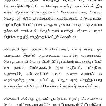
நீதிமன்றத்தில் அவர் மோசடி செய்ததாக குற்றம் சாட்டப்பட்டார். இது
குற்றம் நிரூபிக்கப்பட்டால் ஐந்தாண்டு சிறைத்தண்டனை, அபராதம்
அல்லது இரண்டும் விதிக்கப்படும். தணிக்கையில், அல்-புகாரியின்
வழக்கறிஞர் வி பார்த்திபன், தனது வாடிக்கையாளர் முதல் முறையாக
குற்றவாளி எனக் கூறி, சிறைத் தண்டனைக்குப் பதிலாக அபராதம்
விதிக்குமாறு நீதிமன்றத்தைக் கேட்டுக் கொண்டார்.
அல்-புகாரி ஒரு ஒற்றைப் பெற்றோராகவும், மூன்று மற்றும் ஒரு
வயதுடைய இரண்டு குழந்தைகளை கவனித்து வருவதாகவும்,
அவரது மனைவி அவரை விட்டு பிரிந்து பின்னர் விவாகரத்து கோரி
மனு தாக்கல் செய்ததாகவும் அவர் கூறினார். பார்த்திபன்
கூறுகையில், அல்-புகாரியின் பழைய உலோக வணிகம் பல
மாதங்களுக்கு முன்பு மூடப்பட்டது. மேலும் அவர் செலுத்தப்படாத
கடன்களுக்காக RM128,000 வங்கியால் வழக்குத் தொடரப்பட்டது.
அல்-புகாரி இப்போது ஒரு லாரி ஓட்டுநராக, சிறுசிறு வேலைகளைச்
செய்து, வாழ்க்கையைச் சந்திக்க முயற்சிப்பதாகவும், பெரிய கிரெடிட்