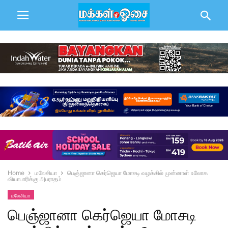
Home
மலேசியா
பெஞ்ஜானா கெர்ஜெயா மோசடி வழக்கில் முன்னாள் உலோக
வியாபாரிக்கு அபராதம்
மலேசியா
பெஞ்ஜானா கெர்ஜெயா மோசடி