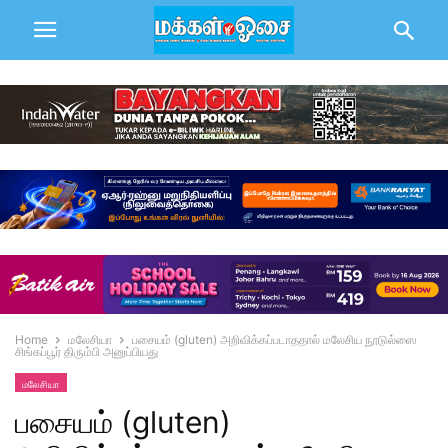
Home
மலேசியா
பசையம் (gluten) அறிவிக்கப்படாததால் மலேசிய நூடுல்ஸை
சிங்கப்பூர் திரும்பி அனுப்பியது
மலேசியா
பசையம் (gluten)