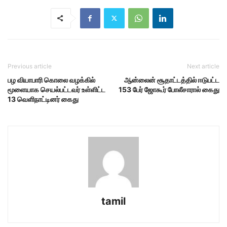
Previous article
Next article
பழ வியாபாரி கொலை வழக்கில்
ஆன்லைன் சூதாட்டத்தில் ஈடுபட்ட
மூளையாக செயல்பட்டவர் உள்ளிட்ட
153 பேர் ஜோகூர் போலீசாரால் கைது
13 வெளிநாட்டினர் கைது
tamil