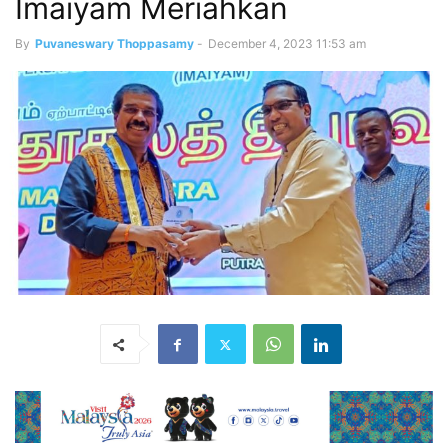
Imaiyam Meriahkan
By
Puvaneswary Thoppasamy
-
December 4, 2023 11:53 am