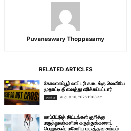
Puvaneswary Thoppasamy
RELATED ARTICLES
கோலாலம்பூர் லாட்டரி கடைக்கு வெளியே
மூதாட்டி தீ வைத்து எரிக்கப்பட்டார்
August 10, 2026 12:08 am
மலேசியா
காப்பீட்டுத் திட்டங்கள் குறித்து
மருத்துவர்களின் கருத்துக்களைப்
பெறுங்கள்; மலேசிய மருத்துவ சங்கம்