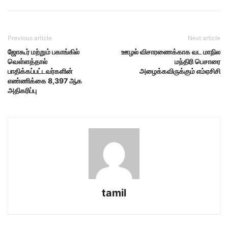
Previous article
Next article
ஜோகூர் மற்றும் பகாங்கில்
ஊழல் விசாரணைக்காக வட மாநில
வெள்ளத்தால்
மந்திரி பெசாரை
பாதிக்கப்பட்டவர்களின்
அழைக்கவிருக்கும் எம்ஏசிசி
எண்ணிக்கை 8,397 ஆக
அதிகரிப்பு
tamil