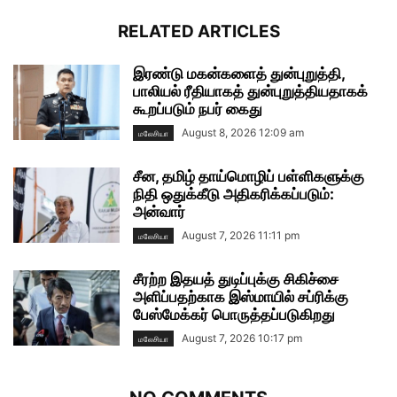
RELATED ARTICLES
இரண்டு மகன்களைத் துன்புறுத்தி,
பாலியல் ரீதியாகத் துன்புறுத்தியதாகக்
கூறப்படும் நபர் கைது
August 8, 2026 12:09 am
மலேசியா
சீன, தமிழ் தாய்மொழிப் பள்ளிகளுக்கு
நிதி ஒதுக்கீடு அதிகரிக்கப்படும்:
அன்வார்
August 7, 2026 11:11 pm
மலேசியா
சீரற்ற இதயத் துடிப்புக்கு சிகிச்சை
அளிப்பதற்காக இஸ்மாயில் சப்ரிக்கு
பேஸ்மேக்கர் பொருத்தப்படுகிறது
August 7, 2026 10:17 pm
மலேசியா