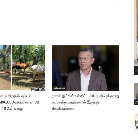
மலேசியா
ாடு திருடும் கும்பல்
ரசாலி இட்ரிஸ் உள்ளிட்ட 3 பேர் திரெங்கானு
 RM96,000 மதிப்பிலான 32
பெர்சத்து பதவிகளில் இருந்து
ு; 10 பேர் கைது!
விலகியுள்ளனர்