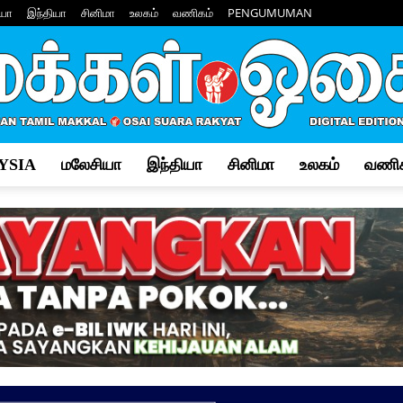
யா
இந்தியா
சினிமா
உலகம்
வணிகம்
PENGUMUMAN
YSIA
மலேசியா
இந்தியா
சினிமா
உலகம்
வணிக
Makkal
Osai