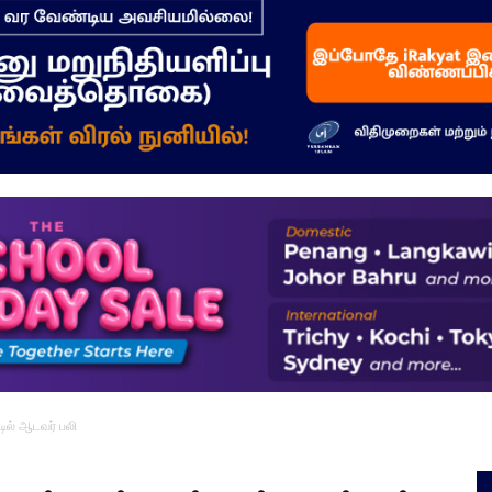
–
மக்கள்
ஓசை
்டில் ஆடவர் பலி